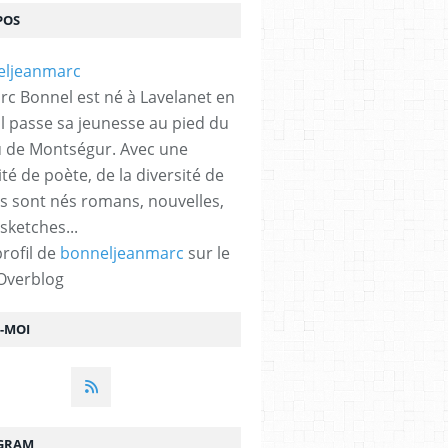
POS
rc Bonnel est né à Lavelanet en
 Il passe sa jeunesse au pied du
 de Montségur. Avec une
ité de poète, de la diversité de
s sont nés romans, nouvelles,
sketches...
profil de
bonneljeanmarc
sur le
 Overblog
Z-MOI
GRAM