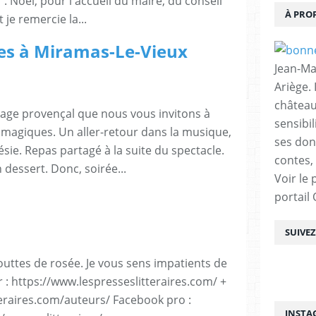
'. Noël, pour l'accueil du maire, du conseil
À PRO
 je remercie la...
es à Miramas-Le-Vieux
Jean-Ma
Ariège.
château
lage provençal que nous vous invitons à
sensibil
 magiques. Un aller-retour dans la musique,
ses don
ésie. Repas partagé à la suite du spectacle.
contes, 
dessert. Donc, soirée...
Voir le 
portail
SUIVE
gouttes de rosée. Je vous sens impatients de
ur : https://www.lespresseslitteraires.com/ +
teraires.com/auteurs/ Facebook pro :
INSTA