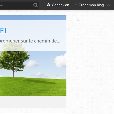
Connexion
+
Créer mon blog
EL
Poésie, humour, art, littérature, culture, rêve et fantaisies diverses...juste pour se promener sur le chemin de l'écriture.