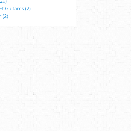
20)
Et Guitares
(2)
r
(2)