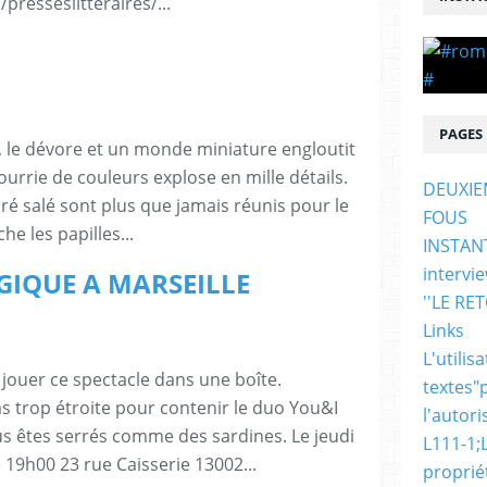
resseslitteraires/...
PAGES
, le dévore et un monde miniature engloutit
urrie de couleurs explose en mille détails.
DEUXIE
ré salé sont plus que jamais réunis pour le
FOUS
he les papilles...
INSTAN
intervi
GIQUE A MARSEILLE
''LE RE
Links
L'utili
ouer ce spectacle dans une boîte.
textes"
as trop étroite pour contenir le duo You&I
l'autori
ous êtes serrés comme des sardines. Le jeudi
L111-1;
e 19h00 23 rue Caisserie 13002...
propriét