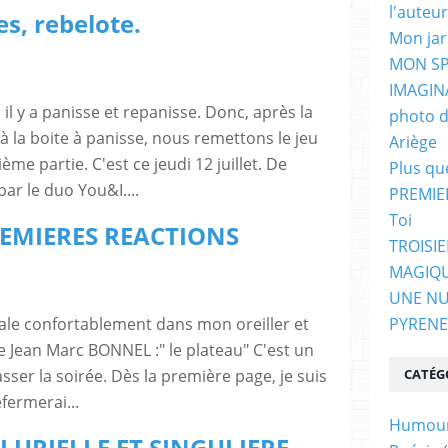
l'auteur
s, rebelote.
Mon jar
MON SP
IMAGIN
il y a panisse et repanisse. Donc, après la
photo d
à la boite à panisse, nous remettons le jeu
Ariège
me partie. C'est ce jeudi 12 juillet. De
Plus qu
ar le duo You&I....
PREMIE
Toi
REMIERES REACTIONS
TROISI
MAGIQ
UNE NU
PYRENE
 cale confortablement dans mon oreiller et
e Jean Marc BONNEL :" le plateau" C'est un
CATÉG
asser la soirée. Dès la première page, je suis
efermerai...
Humou
URIELLE ET SINGULIERE