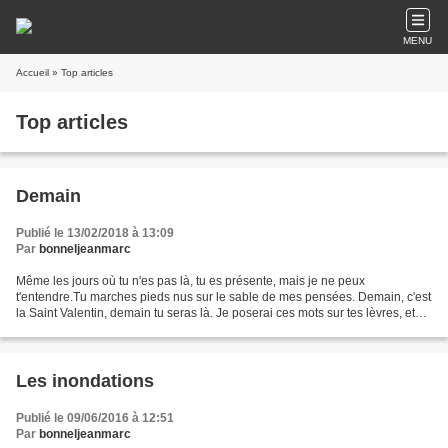
MENU
Accueil
» Top articles
Top articles
Demain
Publié le 13/02/2018 à 13:09
Par
bonneljeanmarc
Même les jours où tu n'es pas là, tu es présente, mais je ne peux
t'entendre.Tu marches pieds nus sur le sable de mes pensées. Demain, c'est
la Saint Valentin, demain tu seras là. Je poserai ces mots sur tes lèvres, et
nous marcherons pieds nus sur le...
Les inondations
Publié le 09/06/2016 à 12:51
Par
bonneljeanmarc