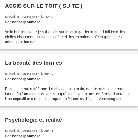
ASSIS SUR LE TOIT ( SUITE )
Publié le 16/01/2014 à 16:50
Par
bonneljeanmarc
Voilà huit jours que je suis assis sur le toit à garder la nuit. Il fait froid, les
étoiles frissonnent, la lune est pâle et des cheminées s'échappent des
odeurs par fumées...
La beauté des formes
Publié le 19/05/2014 à 09:32
Par
bonneljeanmarc
Et non la beauté déforme. Le pinceau à la main, c'est le talent qui prend
forme. En forme ou pas, venez apprécier les peintures de Bernard Verdeille.
Une exposition à ne pas manquer du 24 mai au 14 juin. Vernissage le
samedi 24 mai à 19 h00
Psychologie et réalité
Publié le 02/06/2016 à 20:51
Par
bonneljeanmarc