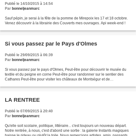
Publié le 14/10/2015 à 14:54
Par
bonneljeanmarc
Sauf pépin, je serai à la fête de la pomme de Mirepoix les 17 et 18 octobre.
Venez découvrir à la librairie des Couverts mes ouvrages. Api week-end !
Si vous passez par le Pays d'Olmes
Publié le 29/09/2015 à 06:39
Par
bonneljeanmarc
Si vous passez par le pays d'Olmes, Peut-être pour découvrir le musée du
textile et du peigne en corne Peut-être pour randonner sur le sentier des
Cathares Peut-être pour visiter les châteaux de Montségur et de
Roquefixade Peut-être pour cueillir quelques...
LA RENTREE
Publié le 07/09/2015 à 20:40
Par
bonneljeanmarc
Qu'elle soit scolaire, politique, littéraire... c'est toujours un nouveau départ.
Notre rentrée, à nous, c'est d'abord une sortie : la galerie Instants magiques
baisse le rideau ou plutôt la toile. Nous remercions artistes, amis, passants