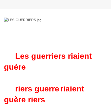
Les guerriers riaient
guère
riers guerre
riaient
guère riers