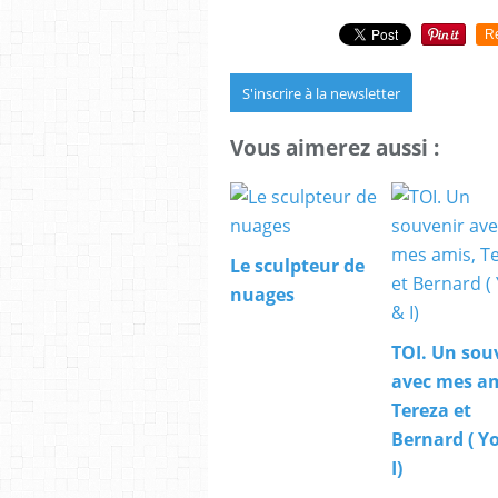
R
S'inscrire à la newsletter
Vous aimerez aussi :
Le sculpteur de
nuages
TOI. Un sou
avec mes am
Tereza et
Bernard ( Y
I)