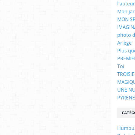
l'auteur
Mon jar
MON SP
IMAGIN
photo d
Ariège
Plus qu
PREMIE
Toi
TROISI
MAGIQ
UNE NU
PYRENE
CATÉG
Humou