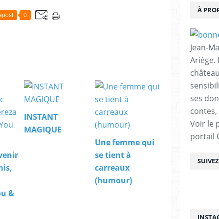
À PRO
epost
0
Jean-Ma
Ariège.
château
sensibil
ses don
contes, 
INSTANT
Voir le 
MAGIQUE
portail
Une femme qui
venir
se tient à
SUIVE
is,
carreaux
(humour)
ou &
INSTA