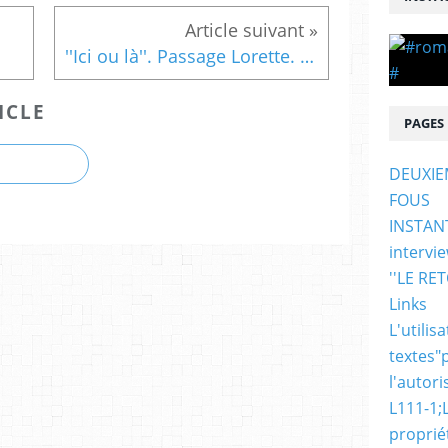
''Ici ou là''. Passage Lorette. Quartier du Panier. Marseille
ICLE
PAGES
DEUXIE
FOUS
INSTAN
intervi
''LE RE
Links
L'utili
textes"
l'autori
L111-1;
propriét