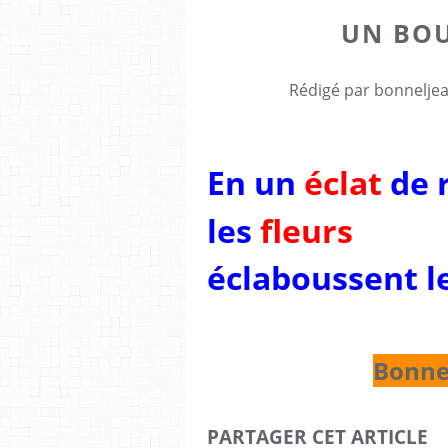
UN BOU
Rédigé par bonnelje
En un
éclat
de 
les
fleurs
éclaboussent
l
Bonne
PARTAGER CET ARTICLE