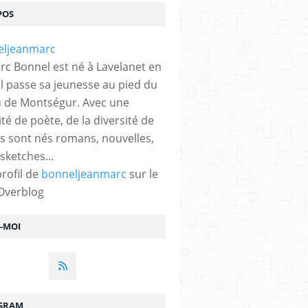
POS
rc Bonnel est né à Lavelanet en
 Il passe sa jeunesse au pied du
 de Montségur. Avec une
ité de poète, de la diversité de
s sont nés romans, nouvelles,
sketches...
profil de
bonneljeanmarc
sur le
 Overblog
Z-MOI
GRAM