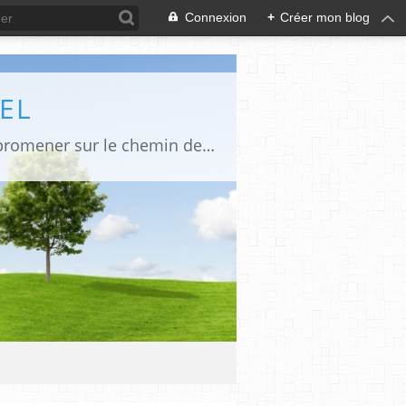
Connexion
+
Créer mon blog
EL
Poésie, humour, art, littérature, culture, rêve et fantaisies diverses...juste pour se promener sur le chemin de l'écriture.